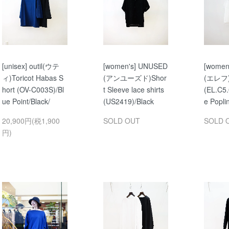
[unisex] outil(ウテ
[women's] UNUSED
[women
ィ)Toricot Habas S
(アンユーズド)Shor
(エレフ)S
hort (OV-C003S)/Bl
t Sleeve lace shirts
(EL.C5.
ue Point/Black/
(US2419)/Black
e Popli
20,900円(税1,900
SOLD OUT
SOLD 
円)