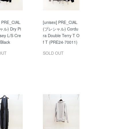
x] PRE_CIAL
[unisex] PRE_CIAL
ル) Dry Pi
(プレシャル) Cordu
sey L/S Cre
ra Double Terry T O
Black
f T (PRE24-70011)
OUT
SOLD OUT