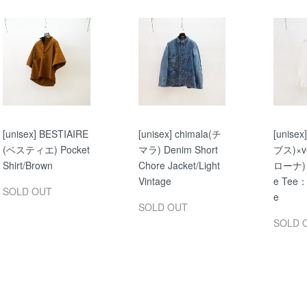
[unisex] BESTIAIRE
[unisex] chimala(チ
[unise
(ベスティエ) Pocket
マラ) Denim Short
ブス)×v
Shirt/Brown
Chore Jacket/Light
ローナ) L
Vintage
e Tee：
SOLD OUT
e
SOLD OUT
SOLD 