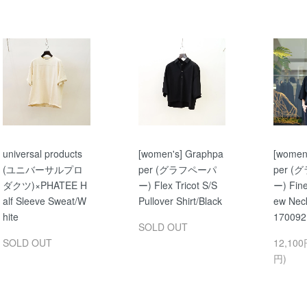
universal products
[women's] Graphpa
[women
(ユニバーサルプロ
per (グラフペーパ
per 
ダクツ)×PHATEE H
ー) Flex Tricot S/S
ー) Fin
alf Sleeve Sweat/W
Pullover Shirt/Black
ew Nec
hite
170092
SOLD OUT
SOLD OUT
12,100
円)