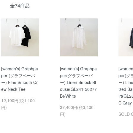
全74商品
[women's] Graphpa
[women's] Graphpa
[women
per (グラフペーパ
per(グラフペーパ
per(
ー) Fine Smooth Cr
ー) Linen Smock Bl
ー) Line
ew Neck Tee
ouse(GL241-50277
ized Ba
B)/White
irt(GL2
12,100円(税1,100
C.Gray
円)
37,400円(税3,400
円)
SOLD 