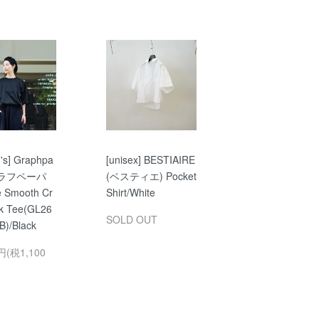
's] Graphpa
[unisex] BESTIAIRE
(グラフペーパ
(ベスティエ) Pocket
e Smooth Cr
Shirt/White
k Tee(GL26
SOLD OUT
B)/Black
円(税1,100