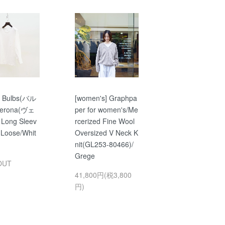
x] Bulbs(バル
[women's] Graphpa
erona(ヴェ
per for women's/Me
ong Sleev
rcerized Fine Wool
Loose/Whit
Oversized V Neck K
nit(GL253-80466)/
Grege
OUT
41,800円(税3,800
円)