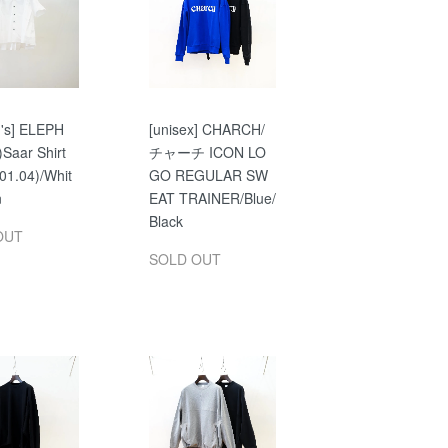
's] ELEPH
[unisex] CHARCH/
aar Shirt
チャーチ ICON LO
01.04)/Whit
GO REGULAR SW
n
EAT TRAINER/Blue/
Black
OUT
SOLD OUT