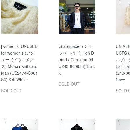
[women's] UNUSED
Graphpaper (グラ
UNIVE
for women's (アン
フペーパー) High D
UCTS
ユーズドウィメン
ensity Cardigan (G
ルプロダ
ズ) Mohair knit card
U243-80093B)/Blac
Ball Ha
igan (US2474-C001
k
(243-60
S0) /Off White
Navy
SOLD OUT
SOLD OUT
SOLD 