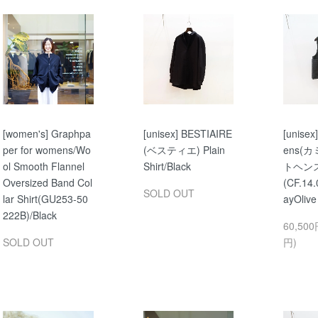
[women's] Graphpa
[unisex] BESTIAIRE
[unisex]
per for womens/Wo
(ベスティエ) Plain
ens(
ol Smooth Flannel
Shirt/Black
トヘンス)
Oversized Band Col
(CF.14.
SOLD OUT
lar Shirt(GU253-50
ayOlive
222B)/Black
60,500
SOLD OUT
円)