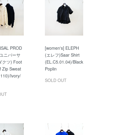
RSAL PROD
[women's] ELEPH
 (ユニバーサ
(エレフ)Saar Shirt
クツ) Foot
(EL.C5.01.04)/Black
lf Zip Sweat
Poplin
110)/Ivory/
SOLD OUT
OUT