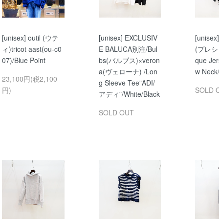
[unisex] outil (ウテ
[unisex] EXCLUSIV
[unise
ィ)tricot aast(ou-c0
E BALUCA別注/Bul
(プレシャ
07)/Blue Point
bs(バルブス)×veron
que Jer
a(ヴェローナ) /Lon
w Neck/
23,100円(税2,100
g Sleeve Tee"ADI/
円)
SOLD 
アディ"/White/Black
SOLD OUT