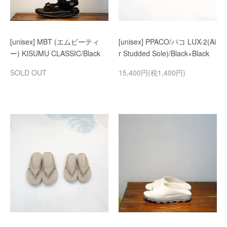
[unisex] MBT (エムビーティ
[unisex] PPACO/パコ LUX-2(Ai
ー) KISUMU CLASSIC/Black
r Studded Sole)/Black×Black
SOLD OUT
15,400円(税1,400円)