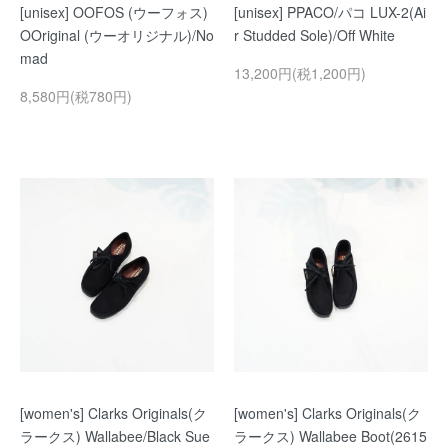
[unisex] OOFOS (ウーフォス)
[unisex] PPACO/パコ LUX-2(Ai
OOriginal (ウーオリジナル)/No
r Studded Sole)/Off White
mad
13,200円(税1,200円)
8,580円(税780円)
[women's] Clarks Originals(ク
[women's] Clarks Originals(ク
ラークス) Wallabee/Black Sue
ラークス) Wallabee Boot(2615