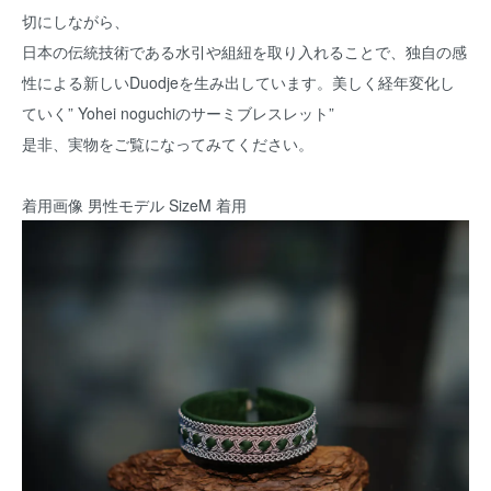
切にしながら、
日本の伝統技術である水引や組紐を取り入れることで、独自の感
性による新しいDuodjeを生み出しています。美しく経年変化し
ていく” Yohei noguchiのサーミブレスレット”
是非、実物をご覧になってみてください。
着用画像 男性モデル SizeM 着用