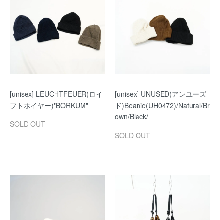
[unisex] LEUCHTFEUER(ロイ
[unisex] UNUSED(アンユーズ
フトホイヤー)"BORKUM"
ド)Beanie(UH0472)/Natural/Br
own/Black/
SOLD OUT
SOLD OUT