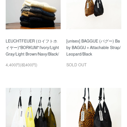
LEUCHTFEUER (ロイフトホ
[unisex] BAGGUE (バグー) Ba
イヤー)"BORKUM"/Ivory/Light
by BAGGU＋Attachable Strap/
Gray/Light Brown/Navy/Black/
Leopard/Black
4,400円(税400円)
SOLD OUT