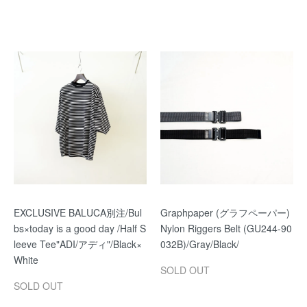
EXCLUSIVE BALUCA別注/Bul
Graphpaper (グラフペーパー)
bs×today is a good day /Half S
Nylon Riggers Belt (GU244-90
leeve Tee"ADI/アディ"/Black×
032B)/Gray/Black/
White
SOLD OUT
SOLD OUT