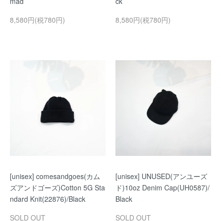
mad
ck
8,580円(税780円)
8,580円(税780円)
[unisex] comesandgoes(カム
[unisex] UNUSED(アンユーズ
ズアンドゴーズ)Cotton 5G Sta
ド)10oz Denim Cap(UH0587)/
ndard Knit(22876)/Black
Black
SOLD OUT
SOLD OUT