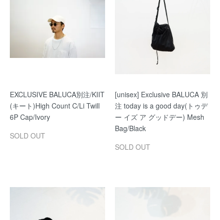
EXCLUSIVE BALUCA別注/KIIT
[unisex] Exclusive BALUCA 別
(キート)High Count C/Li Twill
注 today is a good day(トゥデ
6P Cap/Ivory
ー イズ ア グッドデー) Mesh
Bag/Black
SOLD OUT
SOLD OUT