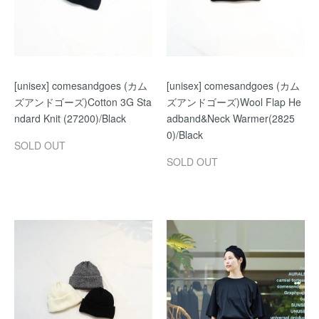
[unisex] comesandgoes (カム
[unisex] comesandgoes (カム
ズアンドゴーズ)Cotton 3G Sta
ズアンドゴーズ)Wool Flap He
ndard Knit (27200)/Black
adband&Neck Warmer(2825
0)/Black
SOLD OUT
SOLD OUT