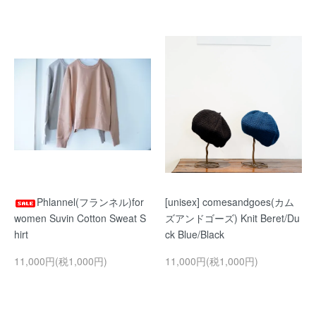
Phlannel(フランネル)for
[unisex] comesandgoes(カム
women Suvin Cotton Sweat S
ズアンドゴーズ) Knit Beret/Du
hirt
ck Blue/Black
11,000円(税1,000円)
11,000円(税1,000円)