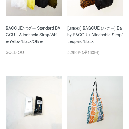
BAGGUE/バグー Standard BA
[unisex] BAGGUE (バグー) Ba
GGU＋Attachable Strap/Whit
by BAGGU＋Attachable Strap/
e/Yellow/Black/Olive/
Leopard/Black
SOLD OUT
5,280円(税480円)