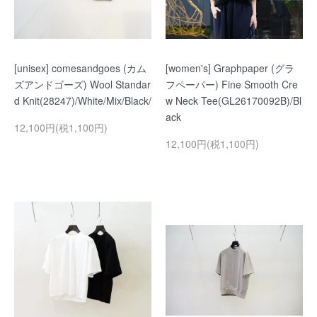
[unisex] comesandgoes (カム
[women's] Graphpaper (グラ
ズアンドゴーズ) Wool Standar
フペーパー) Fine Smooth Cre
d Knit(28247)/White/Mix/Black/
w Neck Tee(GL26170092B)/Bl
ack
12,100円(税1,100円)
12,100円(税1,100円)