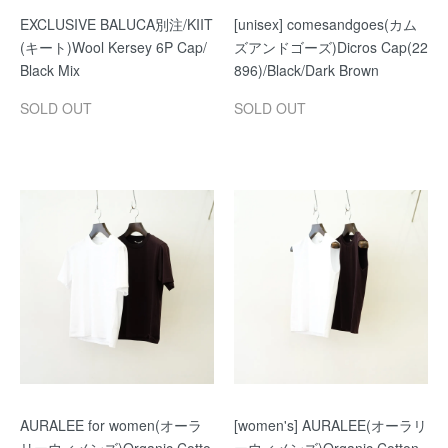
EXCLUSIVE BALUCA別注/KIIT
[unisex] comesandgoes(カム
(キート)Wool Kersey 6P Cap/
ズアンドゴーズ)Dicros Cap(22
Black Mix
896)/Black/Dark Brown
SOLD OUT
SOLD OUT
AURALEE for women(オーラ
[women's] AURALEE(オーラリ