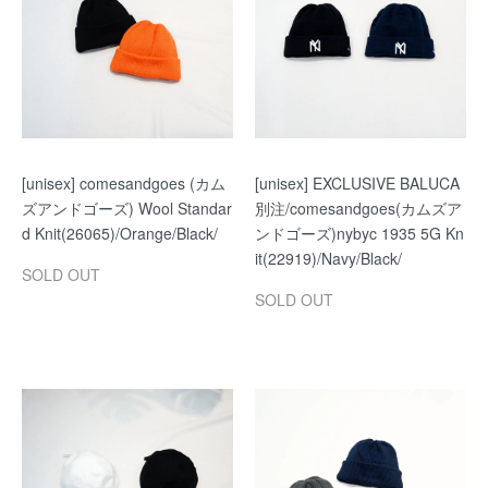
[unisex] comesandgoes (カム
[unisex] EXCLUSIVE BALUCA
ズアンドゴーズ) Wool Standar
別注/comesandgoes(カムズア
d Knit(26065)/Orange/Black/
ンドゴーズ)nybyc 1935 5G Kn
it(22919)/Navy/Black/
SOLD OUT
SOLD OUT