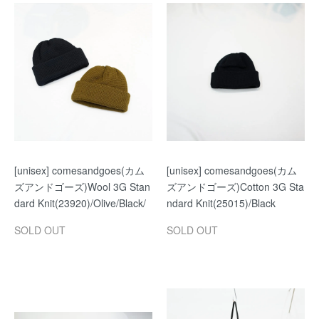
[unisex] comesandgoes(カム
[unisex] comesandgoes(カム
ズアンドゴーズ)Wool 3G Stan
ズアンドゴーズ)Cotton 3G Sta
dard Knit(23920)/Olive/Black/
ndard Knit(25015)/Black
SOLD OUT
SOLD OUT