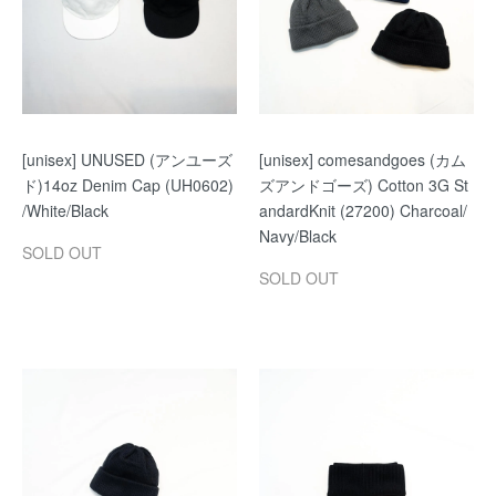
[unisex] UNUSED (アンユーズ
[unisex] comesandgoes (カム
ド)14oz Denim Cap (UH0602)
ズアンドゴーズ) Cotton 3G St
/White/Black
andardKnit (27200) Charcoal/
Navy/Black
SOLD OUT
SOLD OUT