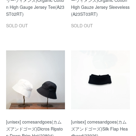
リーウィメンズ)Organic Cotto
ーウィメンズ)Organic Cotton
n High Gauge Jersey Tee(A23
High Gauze Jersey Sleeveless
ST02RT)
(A23ST03RT)
SOLD OUT
SOLD OUT
[unisex] comesandgoes(カム
[unisex] comesandgoes(カム
ズアンドゴーズ)Dicros Ripsto
ズアンドゴーズ)Silk Flap Hea
p Down Brim Hat(22894)
dband(23926)